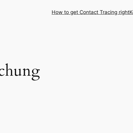
How to get Contact Tracing right
K
schung