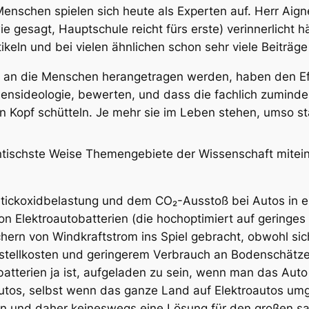
enschen spielen sich heute als Experten auf. Herr Aign
 gesagt, Hauptschule reicht fürs erste) verinnerlicht h
keln und bei vielen ähnlichen schon sehr viele Beiträg
ute an die Menschen herangetragen werden, haben den E
Lebensideologie, bewerten, und dass die fachlich zumind
n Kopf schütteln. Je mehr sie im Leben stehen, umso st
tantischste Weise Themengebiete der Wissenschaft mit
Stickoxidbelastung und dem CO₂-Ausstoß bei Autos in ei
von Elektroautobatterien (die hochoptimiert auf gerin
ern von Windkraftstrom ins Spiel gebracht, obwohl sich
rstellkosten und geringerem Verbrauch an Bodenschätz
tterien ja ist, aufgeladen zu sein, wenn man das Auto e
r Autos, selbst wenn das ganze Land auf Elektroautos um
n und daher keineswegs eine Lösung für den großen sa