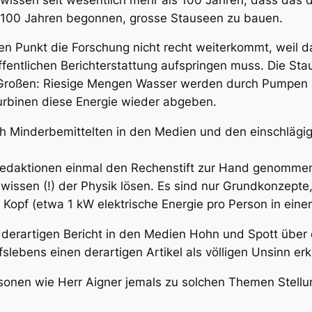
or 100 Jahren begonnen, grosse Stauseen zu bauen.
 Punkt die Forschung nicht recht weiterkommt, weil das
fentlichen Berichterstattung aufspringen muss. Die Sta
m Großen: Riesige Mengen Wasser werden durch Pumpen 
urbinen diese Energie wieder abgeben.
ich Minderbemittelten in den Medien und den einschläg
sredaktionen einmal den Rechenstift zur Hand genomme
lwissen (!) der Physik lösen. Es sind nur Grundkonzepte
Kopf (etwa 1 kW elektrische Energie pro Person in einem
 derartigen Bericht in den Medien Hohn und Spott über
slebens einen derartigen Artikel als völligen Unsinn er
ersonen wie Herr Aigner jemals zu solchen Themen Stel