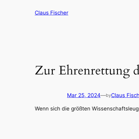
Skip
Claus Fischer
to
content
Zur Ehrenrettung d
Mar 25, 2024
—
Claus Fisc
by
Wenn sich die größten Wissenschaftsleugn