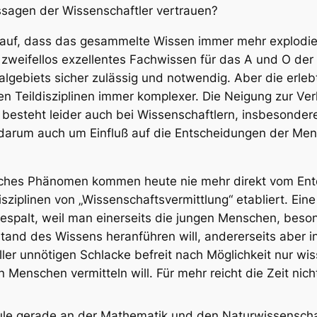
ussagen der Wissenschaftler vertrauen?
arauf, dass das gesammelte Wissen immer mehr explodie
 zweifellos exzellentes Fachwissen für das A und O der 
zialgebiets sicher zulässig und notwendig. Aber die e
nen Teildisziplinen immer komplexer. Die Neigung zur Ve
besteht leider auch bei Wissenschaftlern, insbesondere
arum auch um Einfluß auf die Entscheidungen der Mensc
liches Phänomen kommen heute nie mehr direkt vom Ent
plinen von „Wissenschaftsvermittlung“ etabliert. Eine d
iespalt, weil man einerseits die jungen Menschen, beson
and des Wissens heranführen will, andererseits aber in 
ller unnötigen Schlacke befreit nach Möglichkeit nur wi
Menschen vermitteln will. Für mehr reicht die Zeit nich
ule gerade an der Mathematik und den Naturwissenschaf