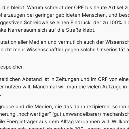
age, die bleibt: Warum schreibt der ORF bis heute Artik
l erzeugen bei geringer gebildeten Menschen, und beso
ggestiven Schreibweise einen Eindruck, der zu 100% nic
inke Narrensaum sich auf die Straße klebt.
eputation aller Medien und vermutlich auch der Wissen
 nicht mehr Wissenschaftler gegen solche Unseriosität 
iespeicher.
eitlichen Abstand ist in Zeitungen und im ORF von eine
r nutzen will. Manchmal will man die vielen Aufzüge i
.
uppe und die Medien, die das dann rezipieren, schon e
herung „hochwertiger“ (gut umwandelbarer) mechanische
sile Energieträger aus dem Alltag verbannen will. Willko
 wissen seit wesentlich mehr als 100 Jahren, dass das d