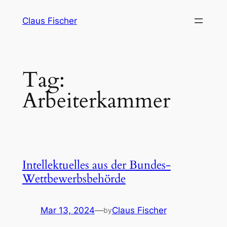
Skip
Claus Fischer
to
content
Tag:
Arbeiterkammer
Intellektuelles aus der Bundes-
Wettbewerbsbehörde
Mar 13, 2024
—
Claus Fischer
by