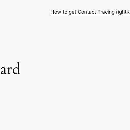
How to get Contact Tracing right
K
ard