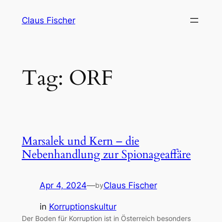
Skip
Claus Fischer
to
content
Tag:
ORF
Marsalek und Kern – die
Nebenhandlung zur Spionageaffäre
Apr 4, 2024
—
Claus Fischer
by
in
Korruptionskultur
Der Boden für Korruption ist in Österreich besonders