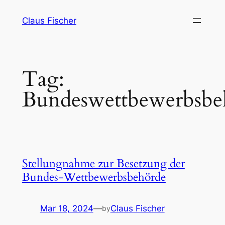
Skip
Claus Fischer
to
content
Tag:
Bundeswettbewerbsbe
Stellungnahme zur Besetzung der
Bundes-Wettbewerbsbehörde
Mar 18, 2024
—
Claus Fischer
by