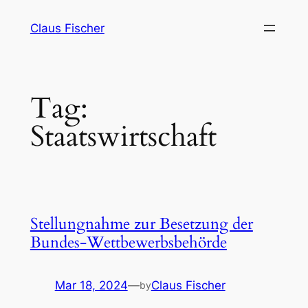
Skip
Claus Fischer
to
content
Tag:
Staatswirtschaft
Stellungnahme zur Besetzung der
Bundes-Wettbewerbsbehörde
Mar 18, 2024
—
Claus Fischer
by