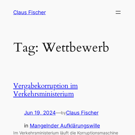
Skip
Claus Fischer
to
content
Tag:
Wettbewerb
Vergabekorruption im
Verkehrsministerium
Jun 19, 2024
—
Claus Fischer
by
in
Mangelnder Aufklärungswille
Im Verkehrsministerium läuft die Korruptionsmaschine