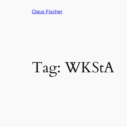
Skip
Claus Fischer
to
content
Tag:
WKStA