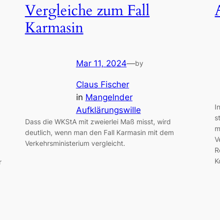
Vergleiche zum Fall
Karmasin
Mar 11, 2024
—
by
Claus Fischer
in
Mangelnder
I
Aufklärungswille
s
Dass die WKStA mit zweierlei Maß misst, wird
m
deutlich, wenn man den Fall Karmasin mit dem
V
Verkehrsministerium vergleicht.
R
K
r