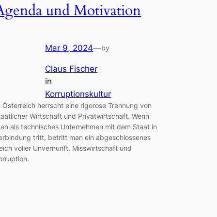
Agenda und Motivation
Mar 9, 2024
—
by
Claus Fischer
in
Korruptionskultur
n Österreich herrscht eine rigorose Trennung von
taatlicher Wirtschaft und Privatwirtschaft. Wenn
an als technisches Unternehmen mit dem Staat in
erbindung tritt, betritt man ein abgeschlossenes
eich voller Unvernunft, Misswirtschaft und
orruption.